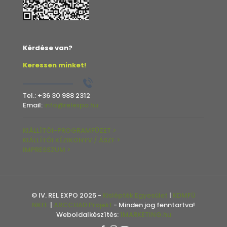
Kérdése van?
Keressen minket!
Tel.:
+36 30 988 2312
Email:
info@relexpo.hu
KIÁLLÍTÓI-PROGRAMFÜZET >
KIÁLLÍTÓI KÉZIKÖNYV / ÁSZF >
IMPRESSZUM >
© IV. REL EXPO 2025 -
Kislépték Egyesület
|
KDMFÜ
NKft.
|
ARCCHAD Projekt
- Minden jog fenntartva!
Weboldalkészítés:
1MARKETING.hu