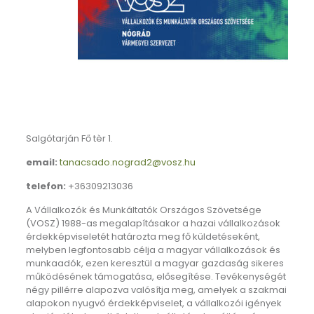
Salgótarján Fő tèr 1.
email:
tanacsado.nograd2@vosz.hu
telefon:
+36309213036
A Vállalkozók és Munkáltatók Országos Szövetsége
(VOSZ) 1988-as megalapításakor a hazai vállalkozások
érdekképviseletét határozta meg fő küldetéseként,
melyben legfontosabb célja a magyar vállalkozások és
munkaadók, ezen keresztül a magyar gazdaság sikeres
működésének támogatása, elősegítése. Tevékenységét
négy pillérre alapozva valósítja meg, amelyek a szakmai
alapokon nyugvó érdekképviselet, a vállalkozói igények