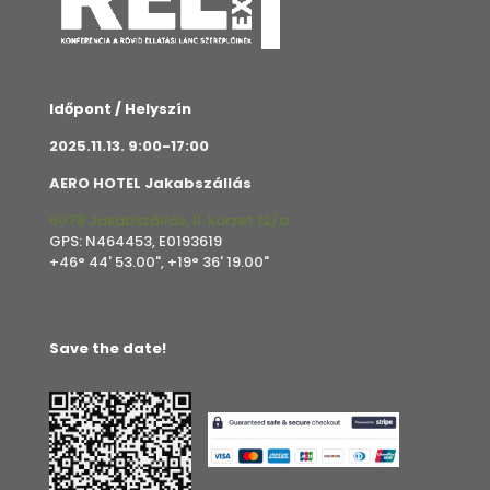
Időpont / Helyszín
2025.11.13. 9:00-17:00
AERO HOTEL Jakabszállás
6078 Jakabszállás, II. körzet 12/a
GPS: N464453, E0193619
+46° 44' 53.00", +19° 36' 19.00"
Save the date!