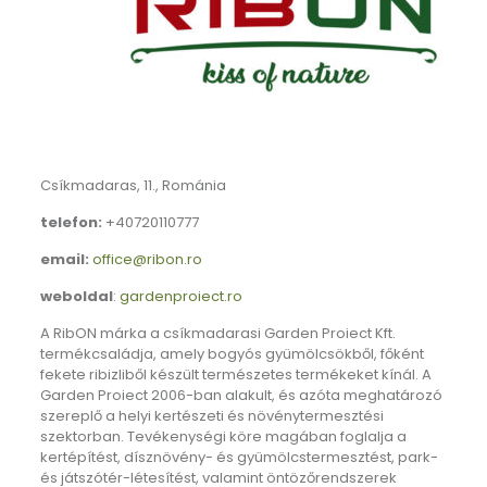
Csíkmadaras, 11., Románia
telefon:
+40720110777
email:
office@ribon.ro
weboldal
:
gardenproiect.ro
A RibON márka a csíkmadarasi Garden Proiect Kft.
termékcsaládja, amely bogyós gyümölcsökből, főként
fekete ribizliből készült természetes termékeket kínál. A
Garden Proiect 2006-ban alakult, és azóta meghatározó
szereplő a helyi kertészeti és növénytermesztési
szektorban. Tevékenységi köre magában foglalja a
kertépítést, dísznövény- és gyümölcstermesztést, park-
és játszótér-létesítést, valamint öntözőrendszerek