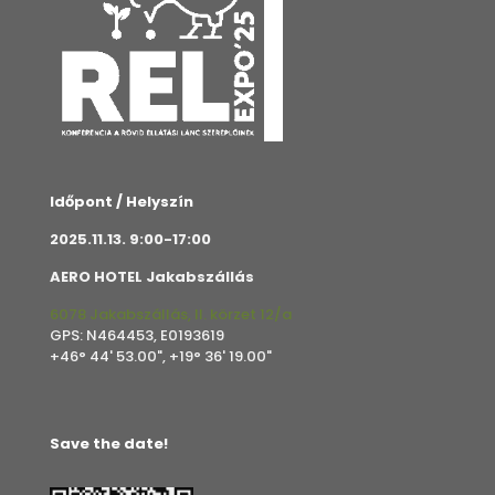
Időpont / Helyszín
2025.11.13. 9:00-17:00
AERO HOTEL Jakabszállás
6078 Jakabszállás, II. körzet 12/a
GPS: N464453, E0193619
+46° 44' 53.00", +19° 36' 19.00"
Save the date!