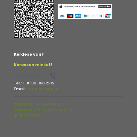
Kérdése van?
Keressen minket!
Tel.:
+36 30 988 2312
Email:
info@relexpo.hu
KIÁLLÍTÓI-PROGRAMFÜZET >
KIÁLLÍTÓI KÉZIKÖNYV / ÁSZF >
IMPRESSZUM >