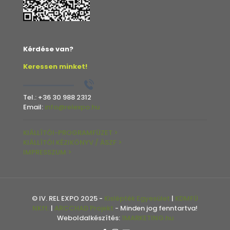
Kérdése van?
Keressen minket!
Tel.:
+36 30 988 2312
Email:
info@relexpo.hu
KIÁLLÍTÓI-PROGRAMFÜZET >
KIÁLLÍTÓI KÉZIKÖNYV / ÁSZF >
IMPRESSZUM >
© IV. REL EXPO 2025 -
Kislépték Egyesület
|
KDMFÜ
NKft.
|
ARCCHAD Projekt
- Minden jog fenntartva!
Weboldalkészítés:
1MARKETING.hu