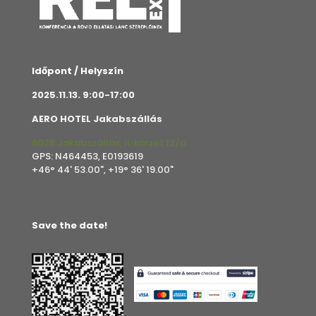
Időpont / Helyszín
2025.11.13. 9:00-17:00
AERO HOTEL Jakabszállás
6078 Jakabszállás, II. körzet 12/a
GPS: N464453, E0193619
+46° 44' 53.00", +19° 36' 19.00"
Save the date!