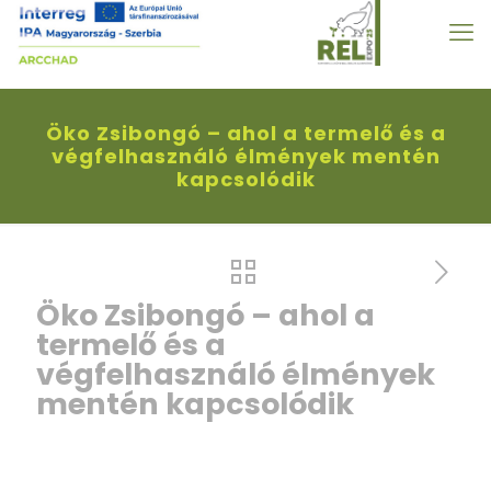
Öko Zsibongó – ahol a termelő és a
végfelhasználó élmények mentén
kapcsolódik
Öko Zsibongó – ahol a
termelő és a
végfelhasználó élmények
mentén kapcsolódik