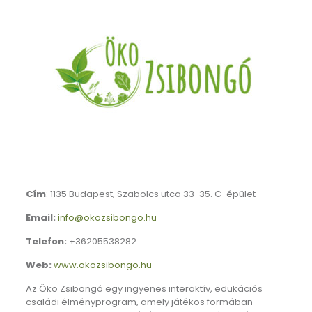
Cím
: 1135 Budapest, Szabolcs utca 33-35. C-épület
Email:
info@okozsibongo.hu
Telefon:
+36205538282
Web:
www.okozsibongo.hu
Az Öko Zsibongó egy ingyenes interaktív, edukációs
családi élményprogram, amely játékos formában