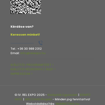
Kérdése van?
Keressen minket!
Tel.:
+36 30 988 2312
Email:
info@relexpo.hu
KIÁLLÍTÓI-PROGRAMFÜZET >
KIÁLLÍTÓI KÉZIKÖNYV / ÁSZF >
IMPRESSZUM >
© IV. REL EXPO 2025 -
Kislépték Egyesület
|
KDMFÜ
NKft.
|
ARCCHAD Projekt
- Minden jog fenntartva!
Weboldalkészítés:
1MARKETING.hu