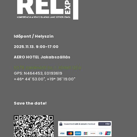
Időpont / Helyszín
2025.11.13. 9:00-17:00
AERO HOTEL Jakabszállás
6078 Jakabszállás, II. körzet 12/a
GPS: N464453, E0193619
+46° 44' 53.00", +19° 36' 19.00"
Save the date!