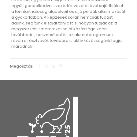
együtt gondolkodva, szakértők vezetésével sajátítsák el
a fenntarthatóság alapelveit és a jó példák alkalmazását
a gyakorlatban. A képzések során nemcsak tudást
adunk, segítünk elsajátítani azt is, hogyan tudják az itt
megszerzett ismereteket saját közösségeikben
továbbadni, hasznosítani és az alumni programunk
révén a résztvevők továbbra is aktív közösségünk tagjai
maradnak.
Megosztás