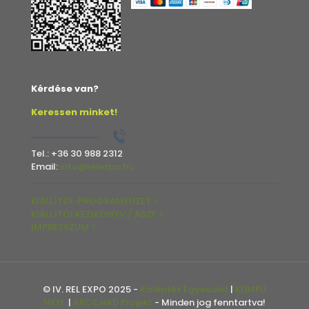
Kérdése van?
Keressen minket!
Tel.:
+36 30 988 2312
Email:
info@relexpo.hu
KIÁLLÍTÓI-PROGRAMFÜZET >
KIÁLLÍTÓI KÉZIKÖNYV / ÁSZF >
IMPRESSZUM >
© IV. REL EXPO 2025 -
Kislépték Egyesület
|
KDMFÜ
NKft.
|
ARCCHAD Projekt
- Minden jog fenntartva!