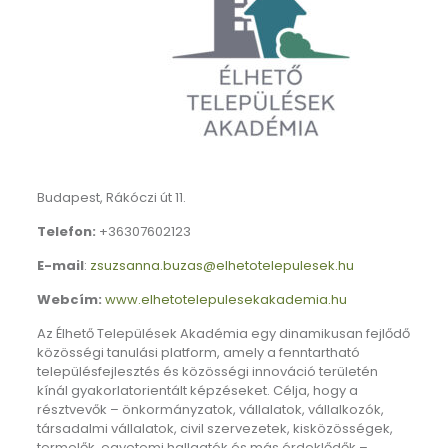
Budapest, Rákóczi út 11.
Telefon:
+36307602123
E-mail
:
zsuzsanna.buzas@elhetotelepulesek.hu
Webcím:
www.elhetotelepulesekakademia.hu
Az Élhető Települések Akadémia egy dinamikusan fejlődő
közösségi tanulási platform, amely a fenntartható
településfejlesztés és közösségi innováció területén
kínál gyakorlatorientált képzéseket. Célja, hogy a
résztvevők – önkormányzatok, vállalatok, vállalkozók,
társadalmi vállalatok, civil szervezetek, kisközösségek,
termelők, egyetemi hallgatók és más érdeklődők –