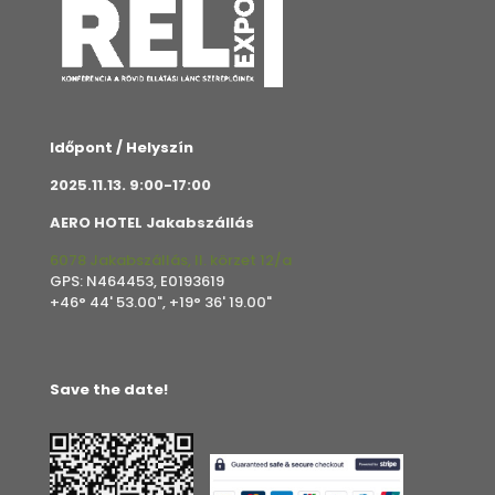
Időpont / Helyszín
2025.11.13. 9:00-17:00
AERO HOTEL Jakabszállás
6078 Jakabszállás, II. körzet 12/a
GPS: N464453, E0193619
+46° 44' 53.00", +19° 36' 19.00"
Save the date!