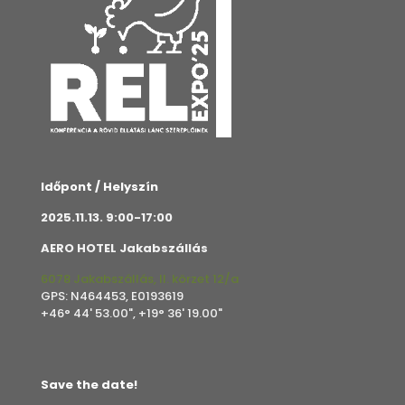
Időpont / Helyszín
2025.11.13. 9:00-17:00
AERO HOTEL Jakabszállás
6078 Jakabszállás, II. körzet 12/a
GPS: N464453, E0193619
+46° 44' 53.00", +19° 36' 19.00"
Save the date!