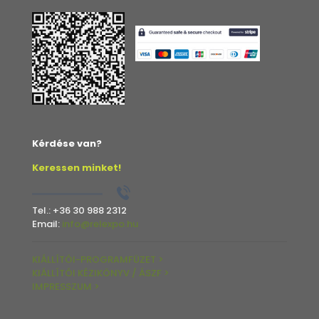
Kérdése van?
Keressen minket!
Tel.:
+36 30 988 2312
Email:
info@relexpo.hu
KIÁLLÍTÓI-PROGRAMFÜZET >
KIÁLLÍTÓI KÉZIKÖNYV / ÁSZF >
IMPRESSZUM >