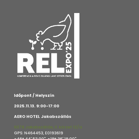
Időpont / Helyszín
2025.11.13. 9:00-17:00
AERO HOTEL Jakabszállás
6078 Jakabszállás, II. körzet 12/a
GPS: N464453, E0193619
+46° 44' 53.00", +19° 36' 19.00"