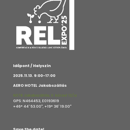
Időpont / Helyszín
2025.11.13. 9:00-17:00
AERO HOTEL Jakabszállás
6078 Jakabszállás, II. körzet 12/a
GPS: N464453, E0193619
+46° 44' 53.00", +19° 36' 19.00"
Save the date!