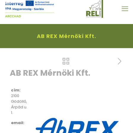
AB REX Mérnöki Kft.
AB REX Mérnöki Kft.
cím:
2100
Gödöllő,
Árpád u.
1.
email: