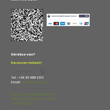
Kérdése van?
Keressen minket!
Tel.:
+36 30 988 2312
Email:
info@relexpo.hu
KIÁLLÍTÓI-PROGRAMFÜZET >
KIÁLLÍTÓI KÉZIKÖNYV / ÁSZF >
IMPRESSZUM >