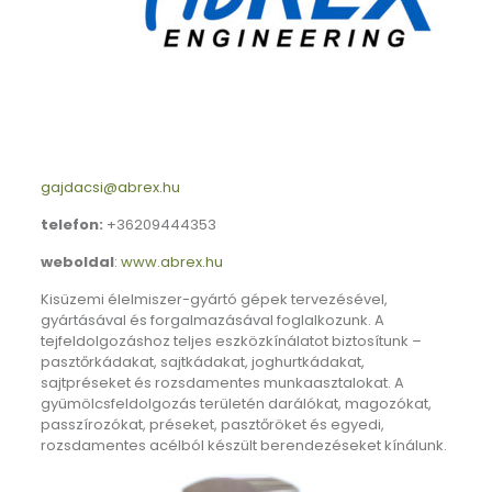
gajdacsi@abrex.hu
telefon:
+36209444353
weboldal
:
www.abrex.hu
Kisüzemi élelmiszer-gyártó gépek tervezésével,
gyártásával és forgalmazásával foglalkozunk. A
tejfeldolgozáshoz teljes eszközkínálatot biztosítunk –
pasztőrkádakat, sajtkádakat, joghurtkádakat,
sajtpréseket és rozsdamentes munkaasztalokat. A
gyümölcsfeldolgozás területén darálókat, magozókat,
passzírozókat, préseket, pasztőröket és egyedi,
rozsdamentes acélból készült berendezéseket kínálunk.